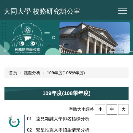
跳
大同大學 校務研究辦公室
到
主
要
內
容
區
首頁
議題分析
109年度(108學年度)
109年度(108學年度)
字體大小調整
小
中
大
01
遠見雜誌大學排名指標分析
02
繁星推薦入學招生情形分析