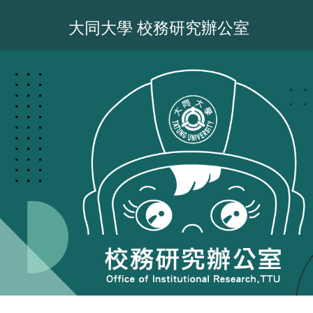
跳
到
大同大學 校務研究辦公室
主
要
內
容
區