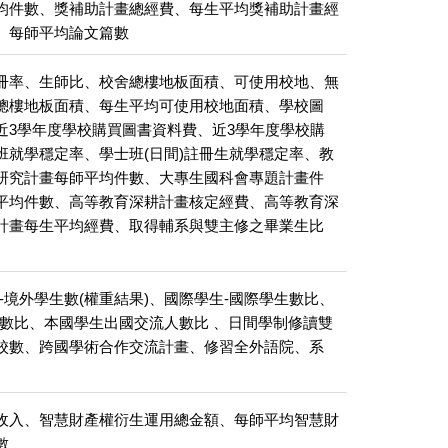
均件數、獎補助計畫總經費、每生平均獎補助計畫經
、每師平均論文篇數
冊率、生師比、校舍總樓地板面積、可使用校地、無
總樓地板面積、每生平均可使用校地面積、學校圖
近3學年度學校購買圖書資料費、近3學年度學校購
班就學穩定率、學士班(日間)註冊生就學穩定率、教
研究計畫每師平均件數、大專生國科會專題計畫件
平均件數、高等教育深耕計畫核定經費、高等教育深
計畫每生平均經費、取得輔系與雙主修之畢業生比
-境外學生數(權重結果)、國際學生-國際學生數比、
師數比、本國學生出國交流人數比 、日間學制修讀雙
校數、跨國學術合作交流計畫、修習全外語院、系
收入、智慧財產權衍生運用總金額、每師平均智慧財
數