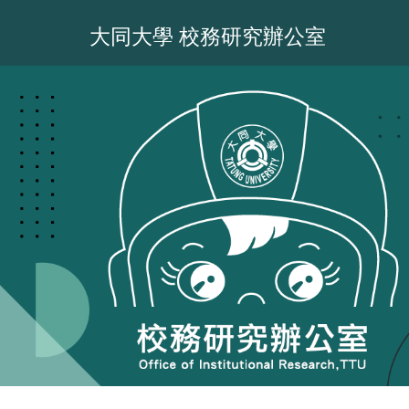
跳
到
大同大學 校務研究辦公室
主
要
內
容
區