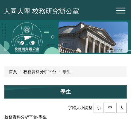
跳
大同大學 校務研究辦公室
到
主
要
內
容
區
首頁
校務資料分析平台
學生
學生
字體大小調整
小
中
大
校務資料分析平台-學生