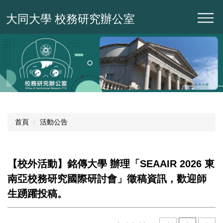
跳
大同大學 校務研究辦公室
到
主
要
內
容
區
首頁
活動公告
【校外活動】銘傳大學 辦理「SEAAIR 2026 東
南亞校務研究國際研討會」徵稿資訊，歡迎師
生踴躍投稿。