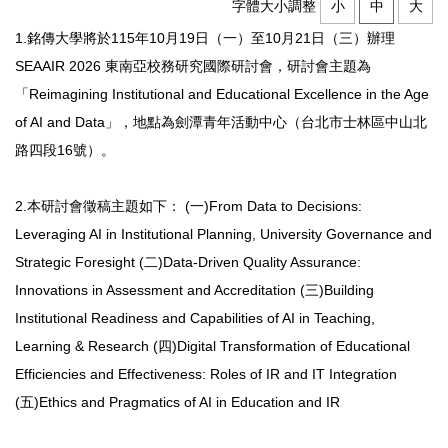
字體大小調整
小
中
大
1.銘傳大學將於115年10月19日（一）至10月21日（三）辦理
SEAAIR 2026 東南亞校務研究國際研討會，研討會主題為
「Reimagining Institutional and Educational Excellence in the Age
of AI and Data」，地點為劍潭青年活動中心（台北市士林區中山北
路四段16號）。
2.本研討會徵稿主題如下： (一)From Data to Decisions:
Leveraging AI in Institutional Planning, University Governance and
Strategic Foresight (二)Data-Driven Quality Assurance:
Innovations in Assessment and Accreditation (三)Building
Institutional Readiness and Capabilities of AI in Teaching,
Learning & Research (四)Digital Transformation of Educational
Efficiencies and Effectiveness: Roles of IR and IT Integration
(五)Ethics and Pragmatics of AI in Education and IR