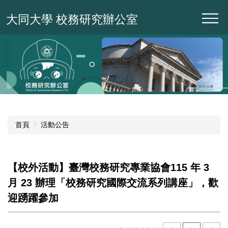
跳
大同大學 校務研究辦公室
到
主
要
內
容
區
首頁
活動公告
【校外活動】臺灣校務研究專業協會115 年 3
月 23 辦理「校務研究國際交流系列講座」，歡
迎踴躍參加