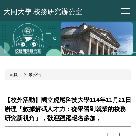
跳
大同大學 校務研究辦公室
到
主
要
內
容
區
首頁
活動公告
【校外活動】國立虎尾科技大學114年11月21日
辦理「數據解碼人才力：從學習到就業的校務
研究新視角」，歡迎踴躍報名參加，