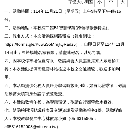
字體大小調整
小
中
大
一、活動時間：114年11月21日（星期五）上午9時至下午4時15
分。
二、活動地點：本校綜二館B1智慧學苑(跨領域微創特區)。
三、報名方式：本次活動採網路報名（報名網址：
https://forms.gle/KuwuSoMhrjtQRadz5），自即日起至114年11月
14日止；囿於場地名額有限，請盡速報名，以免向隅。
四、因本校停車場位置有限，敬請與會人員盡量搭乘大眾運輸工
具；本次活動提供高鐵雲林站往返本校之交通接駁，歡迎多加利
用。
五、本活動提供公務人員終身學習時數6小時，如有此需求者，敬請
活動當天填寫身分證字號並繳交。
六、本活動敬備午餐，為響應環保，敬請自行攜帶飲水容器。
七、隨函檢附活動議程表及交通資訊及活動海報各1份。活動聯絡
人：本校教學發展中心林依潔小姐（05-6315905；
e65516152003@nfu.edu.tw）