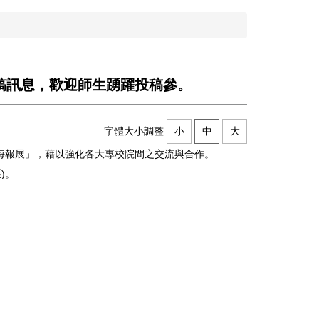
稿訊息，歡迎師生踴躍投稿參。
字體大小調整
小
中
大
成果海報展」，藉以強化各大專校院間之交流與合作。
)。