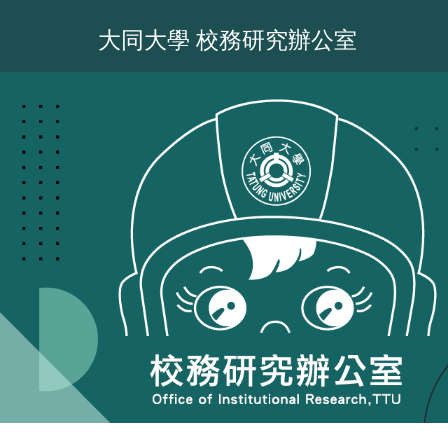
跳
到
大同大學 校務研究辦公室
主
要
內
容
區