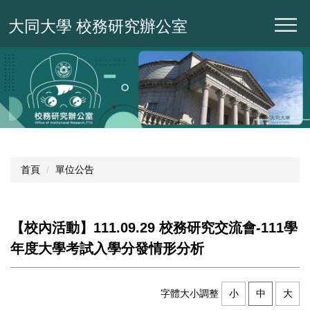
跳
大同大學 校務研究辦公室
到
主
要
內
容
區
首頁
單位公告
【校內活動】111.09.29 校務研究交流會-111學
年度大學考試入學分發情形分析
字體大小調整
小
中
大