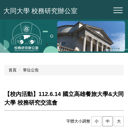
跳
大同大學 校務研究辦公室
到
主
要
內
容
區
首頁
單位公告
【校內活動】112.6.14 國立高雄餐旅大學&大同
大學 校務研究交流會
字體大小調整
小
中
大